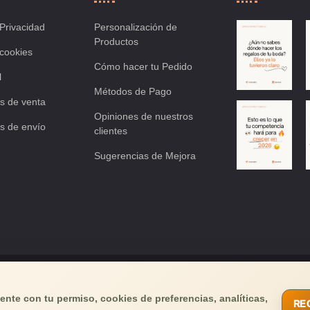
 Privacidad
Personalización de
Productos
 cookies
Cómo hacer tu Pedido
l
Métodos de Pago
s de venta
Opiniones de nuestros
s de envío
clientes
Sugerencias de Mejora
os tu email
y recibirás buenas noticias!
nte con tu permiso, cookies de preferencias, analíticas,
RE