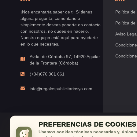
¡Nos encantaría saber de ti! Si tienes
Política de
alguna pregunta, comentario o
Política de
simplemente deseas ponerte en contacto
con nosotros, no dudes en hacerlo.
Aviso Lega
Nuestro equipo está aquí para ayudarte
en lo que necesites.
Condicione
Condicione
Avda. de Córdoba 97, 14920 Aguilar
de la Frontera (Córdoba)
(+34)676 361 661
info@regalospublicitariosya.com
PREFERENCIAS DE COOKIES
¡Déjan
Usamos cookies técnicas necesarias y, únicame