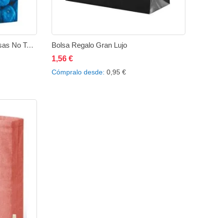
Bolsa No Tejido Con fuelle y Asas No Tejido
Bolsa Regalo Gran Lujo
ir
Añadir
1,56 €
Añadir al carrito
Añadir
Añadir
Cómpralo desde
0,95 €
a
a
a
comparar
la
comparar
lista
de
eos
deseos