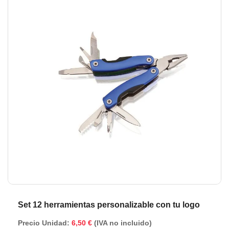
de
de
la
la
galería
ga
de
de
imágenes
im
Set 12 herramientas personalizable con tu logo
Precio Unidad:
6,50 €
(IVA no incluido)