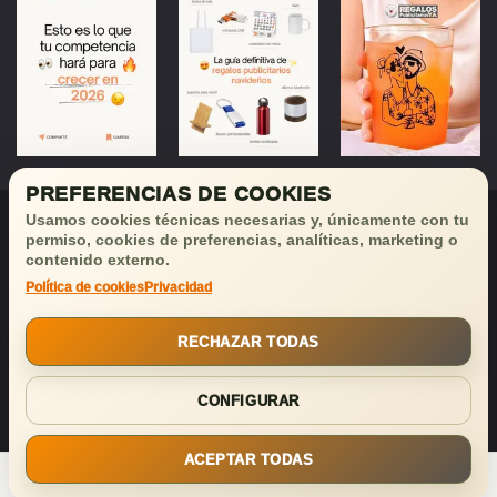
PREFERENCIAS DE COOKIES
Usamos cookies técnicas necesarias y, únicamente con tu
permiso, cookies de preferencias, analíticas, marketing o
contenido externo.
Política de cookies
Privacidad
¡Déjanos tu email
y recibirás
buenas noticias!
RECHAZAR TODAS
SUSCRIBIRSE
CONFIGURAR
ACEPTAR TODAS
© 2026 Regalospublicitariosya. All Rights Reserved.