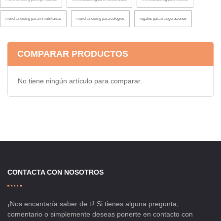
merchandising para inmobiliarias
merchandising para colegios
regalos para inauguraciones
COMPARAR PRODUCTOS
No tiene ningún artículo para comparar.
CONTACTA CON NOSOTROS
¡Nos encantaría saber de ti! Si tienes alguna pregunta,
comentario o simplemente deseas ponerte en contacto con