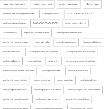
consejos branding empresa
marketing promocional
regalos promocionales
fidelizar clientes
camisetas publicitarias personalizadas
Regalos publicitarios
ARTICULOS PUBLICITARIOS
regalos de empresa baratos
BANDAS DE GRADUACIÓN
regalos invitados de boda
regalos empresa
regalos para invitados de boda
detalles para invitados de boda
merchandising para empresas
copas para boda
copas de cava grabadas
banderas publicitarias
vasos personalizados
Regalos publicitarios para empresas
regalos publicitarios personalizados
regalo invitados boda
eventos del vino
catas de vino
promocionar eventos sobre el vino
merchandising en eventos sobre vinos
regalos personalizados
artículos promocionales
merchandising personalizado
regalos ecológicos
regalos sostenibles
regalos tecnológicos
ideas de regalos publicitarios
cómo elegir regalos publicitarios
branding con productos promocionales
merchandising para hostelería
merchandising para turismo
merchandising para clínicas
merchandising para gimnasios
merchandising para restaurantes
merchandising para hoteles