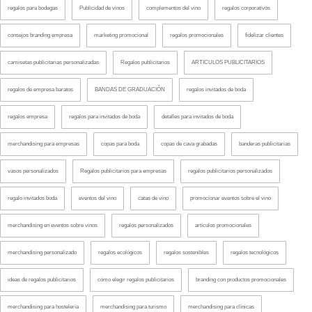
regalos para bodegas
Publicidad de vinos
complementos del vino
regalos corporativos
consejos branding empresa
marketing promocional
regalos promocionales
fidelizar clientes
camisetas publicitarias personalizadas
Regalos publicitarios
ARTICULOS PUBLICITARIOS
regalos de empresa baratos
BANDAS DE GRADUACIÓN
regalos invitados de boda
regalos empresa
regalos para invitados de boda
detalles para invitados de boda
merchandising para empresas
copas para boda
copas de cava grabadas
banderas publicitarias
vasos personalizados
Regalos publicitarios para empresas
regalos publicitarios personalizados
regalo invitados boda
eventos del vino
catas de vino
promocionar eventos sobre el vino
merchandising en eventos sobre vinos
regalos personalizados
artículos promocionales
merchandising personalizado
regalos ecológicos
regalos sostenibles
regalos tecnológicos
ideas de regalos publicitarios
cómo elegir regalos publicitarios
branding con productos promocionales
merchandising para hostelería
merchandising para turismo
merchandising para clínicas