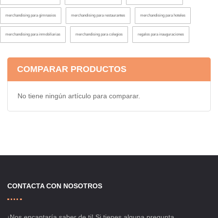
merchandising para gimnasios
merchandising para restaurantes
merchandising para hoteles
merchandising para inmobiliarias
merchandising para colegios
regalos para inauguraciones
COMPARAR PRODUCTOS
No tiene ningún artículo para comparar.
CONTACTA CON NOSOTROS
¡Nos encantaría saber de ti! Si tienes alguna pregunta,