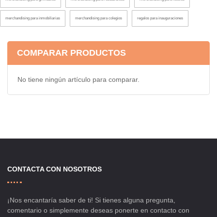
merchandising para inmobiliarias
merchandising para colegios
regalos para inauguraciones
COMPARAR PRODUCTOS
No tiene ningún artículo para comparar.
CONTACTA CON NOSOTROS
¡Nos encantaría saber de ti! Si tienes alguna pregunta,
comentario o simplemente deseas ponerte en contacto con