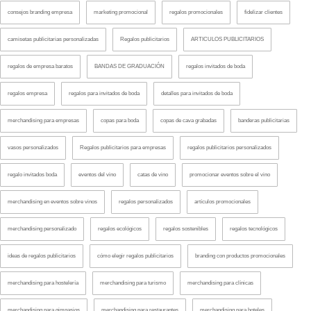
consejos branding empresa
marketing promocional
regalos promocionales
fidelizar clientes
camisetas publicitarias personalizadas
Regalos publicitarios
ARTICULOS PUBLICITARIOS
regalos de empresa baratos
BANDAS DE GRADUACIÓN
regalos invitados de boda
regalos empresa
regalos para invitados de boda
detalles para invitados de boda
merchandising para empresas
copas para boda
copas de cava grabadas
banderas publicitarias
vasos personalizados
Regalos publicitarios para empresas
regalos publicitarios personalizados
regalo invitados boda
eventos del vino
catas de vino
promocionar eventos sobre el vino
merchandising en eventos sobre vinos
regalos personalizados
artículos promocionales
merchandising personalizado
regalos ecológicos
regalos sostenibles
regalos tecnológicos
ideas de regalos publicitarios
cómo elegir regalos publicitarios
branding con productos promocionales
merchandising para hostelería
merchandising para turismo
merchandising para clínicas
merchandising para gimnasios
merchandising para restaurantes
merchandising para hoteles