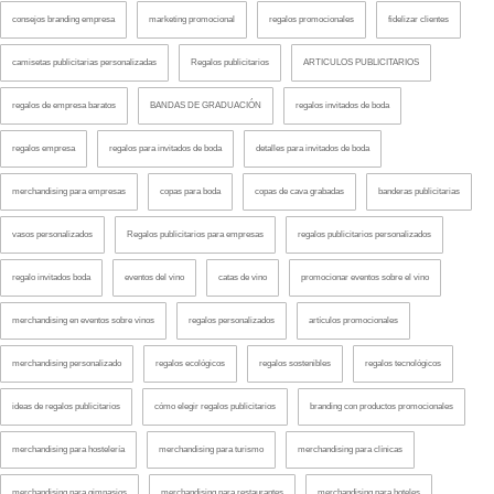
consejos branding empresa
marketing promocional
regalos promocionales
fidelizar clientes
camisetas publicitarias personalizadas
Regalos publicitarios
ARTICULOS PUBLICITARIOS
regalos de empresa baratos
BANDAS DE GRADUACIÓN
regalos invitados de boda
regalos empresa
regalos para invitados de boda
detalles para invitados de boda
merchandising para empresas
copas para boda
copas de cava grabadas
banderas publicitarias
vasos personalizados
Regalos publicitarios para empresas
regalos publicitarios personalizados
regalo invitados boda
eventos del vino
catas de vino
promocionar eventos sobre el vino
merchandising en eventos sobre vinos
regalos personalizados
artículos promocionales
merchandising personalizado
regalos ecológicos
regalos sostenibles
regalos tecnológicos
ideas de regalos publicitarios
cómo elegir regalos publicitarios
branding con productos promocionales
merchandising para hostelería
merchandising para turismo
merchandising para clínicas
merchandising para gimnasios
merchandising para restaurantes
merchandising para hoteles