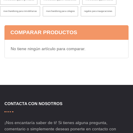
merchandising para inmobiliarias
merchandising para colegios
regalos para inauguraciones
COMPARAR PRODUCTOS
No tiene ningún artículo para comparar.
CONTACTA CON NOSOTROS
¡Nos encantaría saber de ti! Si tienes alguna pregunta,
comentario o simplemente deseas ponerte en contacto con